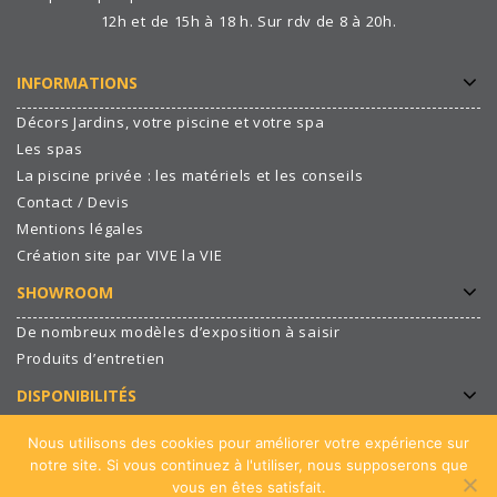
12h et de 15h à 18 h. Sur rdv de 8 à 20h.
INFORMATIONS
Décors Jardins, votre piscine et votre spa
Les spas
La piscine privée : les matériels et les conseils
Contact / Devis
Mentions légales
Création site par VIVE la VIE
SHOWROOM
De nombreux modèles d’exposition à saisir
Produits d’entretien
DISPONIBILITÉS
Nous utilisons des cookies pour améliorer votre expérience sur
COORDONNÉES
notre site. Si vous continuez à l'utiliser, nous supposerons que
vous en êtes satisfait.
RÉSEAUX SOCIAUX